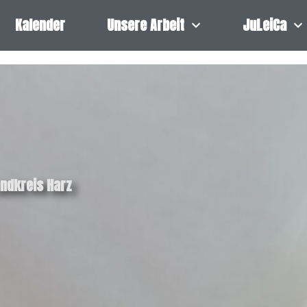
Kalender
Unsere Arbeit
JuLeiCa
andkreis Harz